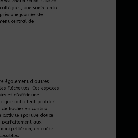
ance chaleureuse. Que ce
collègues, une soirée entre
près une journée de
ément central de
gre également d’autres
 les fléchettes. Ces espaces
irs et d’offrir une
ux qui souhaitent profiter
 de haches en continu.
 activité sportive douce
nd parfaitement aux
montpelliérain, en quête
cessibles.