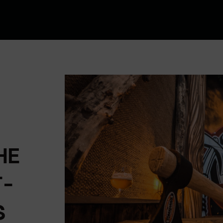
HE
T-
S