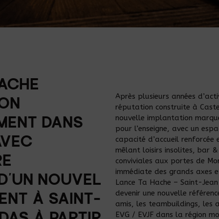
HACHE
Après plusieurs années d’acti
SON
réputation construite à Cast
nouvelle implantation marqu
MENT DANS
pour l’enseigne, avec un espa
AVEC
capacité d’accueil renforcée
mêlant loisirs insolites, bar 
RE
conviviales aux portes de Mon
immédiate des grands axes e
 D’UN NOUVEL
Lance Ta Hache – Saint-Jea
devenir une nouvelle référenc
ENT À SAINT-
amis, les teambuildings, les 
EVG / EVJF dans la région mon