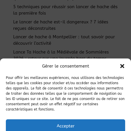
5 techniques pour réussir son lancer de hache dès
la première fois
Le lancer de hache est-il dangereux ? 7 idées
reçues déconstruites
Lancer de hache à Montpellier : tout savoir pour
découvrir l’activité
Lance Ta Hache à la Médiévale de Sommières
2026 : retour sur une journée hors du temps
Gérer le consentement
Pour offrir les meilleures expériences, nous utilisons des technologies
telles que les cookies pour stocker et/ou accéder aux informations
des appareils. Le fait de consentir à ces technologies nous permettra
de traiter des données telles que le comportement de navigation ou
les ID uniques sur ce site. Le fait de ne pas consentir ou de retirer son
consentement peut avoir un effet négatif sur certaines
caractéristiques et fonctions.
Haut de page
Accepter
LANCETAHACHE©2026